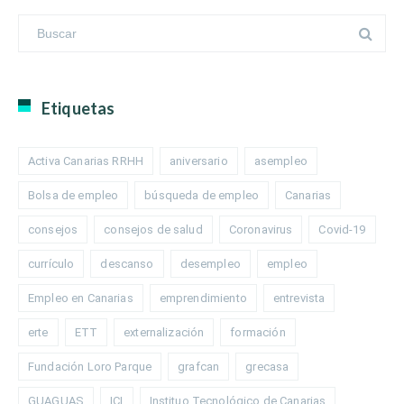
Etiquetas
Activa Canarias RRHH
aniversario
asempleo
Bolsa de empleo
búsqueda de empleo
Canarias
consejos
consejos de salud
Coronavirus
Covid-19
currículo
descanso
desempleo
empleo
Empleo en Canarias
emprendimiento
entrevista
erte
ETT
externalización
formación
Fundación Loro Parque
grafcan
grecasa
GUAGUAS
ICI
Instituo Tecnológico de Canarias