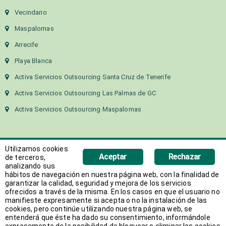
Vecindario
Maspalomas
Arrecife
Playa Blanca
Activa Servicios Outsourcing Santa Cruz de Tenerife
Activa Servicios Outsourcing Las Palmas de GC
Activa Servicios Outsourcing Maspalomas
Utilizamos cookies
Aceptar
Rechazar
de terceros,
analizando sus
hábitos de navegación en nuestra página web, con la finalidad de
Copyright 2018 Activa Canarias | Todos los derechos
garantizar la calidad, seguridad y mejora de los servicios
ofrecidos a través de la misma. En los casos en que el usuario no
reservados
manifieste expresamente si acepta o no la instalación de las
Web desarrollada por
AVANT
cookies, pero continúe utilizando nuestra página web, se
entenderá que éste ha dado su consentimiento, informándole