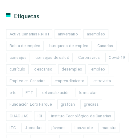
Etiquetas
Activa Canarias RRHH
aniversario
asempleo
Bolsa de empleo
búsqueda de empleo
Canarias
consejos
consejos de salud
Coronavirus
Covid-19
currículo
descanso
desempleo
empleo
Empleo en Canarias
emprendimiento
entrevista
erte
ETT
externalización
formación
Fundación Loro Parque
grafcan
grecasa
GUAGUAS
ICI
Instituo Tecnológico de Canarias
ITC
Jornadas
jóvenes
Lanzarote
maestra