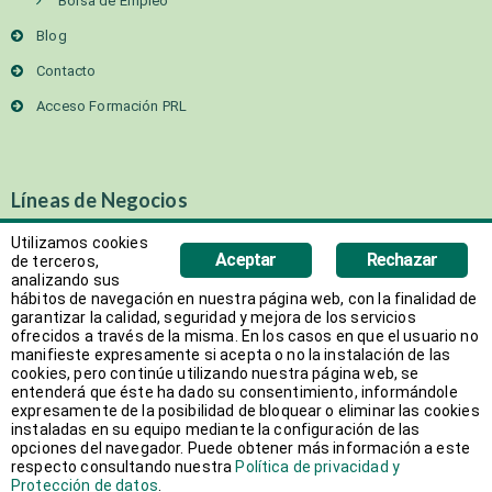
Bolsa de Empleo
Blog
Contacto
Acceso Formación PRL
Líneas de Negocios
Utilizamos cookies
TRABAJO TEMPORAL
Aceptar
Rechazar
de terceros,
analizando sus
SELECCIÓN
hábitos de navegación en nuestra página web, con la finalidad de
garantizar la calidad, seguridad y mejora de los servicios
ofrecidos a través de la misma. En los casos en que el usuario no
OUTSOURCING
manifieste expresamente si acepta o no la instalación de las
cookies, pero continúe utilizando nuestra página web, se
entenderá que éste ha dado su consentimiento, informándole
ON SITE
expresamente de la posibilidad de bloquear o eliminar las cookies
instaladas en su equipo mediante la configuración de las
opciones del navegador. Puede obtener más información a este
FORMACIÓN
respecto consultando nuestra
Política de privacidad y
Protección de datos
.