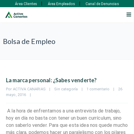
|
|
Área Clientes
Área Empleados
Canal de Denuncias
Bolsa de Empleo
La marca personal: ¿Sabes venderte?
Por 
ACTIVA CANARIAS
|
Sin categoría
|
1 comentario
|
26 
mayo, 2016    
|
A la hora de enfrentarnos a una entrevista de trabajo,
hoy en día no basta con tener un buen currículum, sino
con saberlo vender. Para que esta idea nos quede mucho
más clara, podemos hacer un paralelismo con los pilares