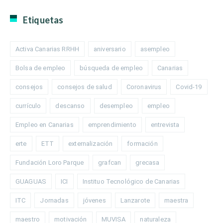
Etiquetas
Activa Canarias RRHH
aniversario
asempleo
Bolsa de empleo
búsqueda de empleo
Canarias
consejos
consejos de salud
Coronavirus
Covid-19
currículo
descanso
desempleo
empleo
Empleo en Canarias
emprendimiento
entrevista
erte
ETT
externalización
formación
Fundación Loro Parque
grafcan
grecasa
GUAGUAS
ICI
Instituo Tecnológico de Canarias
ITC
Jornadas
jóvenes
Lanzarote
maestra
maestro
motivación
MUVISA
naturaleza