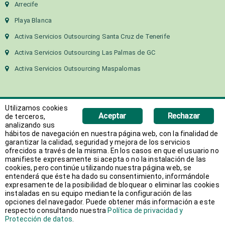
Arrecife
Playa Blanca
Activa Servicios Outsourcing Santa Cruz de Tenerife
Activa Servicios Outsourcing Las Palmas de GC
Activa Servicios Outsourcing Maspalomas
Utilizamos cookies
Aceptar
Rechazar
de terceros,
analizando sus
hábitos de navegación en nuestra página web, con la finalidad de
Copyright 2018 Activa Canarias | Todos los derechos
garantizar la calidad, seguridad y mejora de los servicios
ofrecidos a través de la misma. En los casos en que el usuario no
reservados
manifieste expresamente si acepta o no la instalación de las
Web desarrollada por
AVANT
cookies, pero continúe utilizando nuestra página web, se
entenderá que éste ha dado su consentimiento, informándole
expresamente de la posibilidad de bloquear o eliminar las cookies
instaladas en su equipo mediante la configuración de las
opciones del navegador. Puede obtener más información a este
respecto consultando nuestra
Política de privacidad y
Protección de datos
.