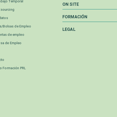
abajo Temporal
ON SITE
tsourcing
FORMACIÓN
datos
as/Bolsas de Empleo
LEGAL
ertas de empleo
lsa de Empleo
cto
o Formación PRL