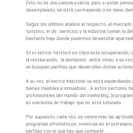
Esto no es una ciencia exacta, pero si estás pens
desempleado, se está contrayendo o no tiene dem
Según los últimos análisis al respecto, el mercad
turístico, el de servicios y la industria toman l
bastante bajo donde podemos desarrollar apartado
En el sector turístico es clara esta recuperación,
la restauración, la animación…entre otras; a su v
se busquen perfiles que desarrollen dichas activid
A su vez, el sector industrial se está expandiend
bienes muebles e inmuebles… A estos sectores hay
profesionales del mundo del marketing, la programa
es una bolsa de trabajo que no está saturado.
Por supuesto, cada vez, se valora más las aptitud
programas informáticos, vivencias en el extranjero
perfiles con lo que hay que competir.