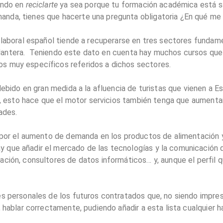
ando en
reciclarte
ya sea porque tu formación académica está sa
anda, tienes que hacerte una pregunta obligatoria ¿En qué me
o laboral español tiende a recuperarse en tres sectores fundam
a delantera. Teniendo este dato en cuenta hay muchos cursos qu
s muy específicos referidos a dichos sectores.
 debido en gran medida a la afluencia de turistas que vienen a E
ez, esto hace que el motor servicios también tenga que aumenta
ades.
o por el aumento de demanda en los productos de alimentación 
 que añadir el mercado de las tecnologías y la comunicación q
ción, consultores de datos informáticos… y, aunque el perfil q
es personales de los futuros contratados que, no siendo impres
, hablar correctamente, pudiendo añadir a esta lista cualquier h