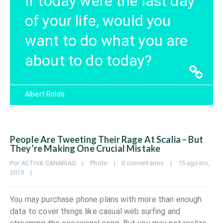
If today were the last day
of your life, would you
want to do what you are
about to do today?
Albert Rolds
People Are Tweeting Their Rage At Scalia – But
They’re Making One Crucial Mistake
Por 
ACTIVA CANARIAS
|
Photo
|
0 comentarios
|
15 agosto, 
2015    
|
You may purchase phone plans with more than enough
data to cover things like casual web surfing and