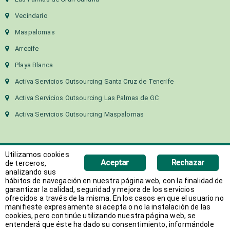
Vecindario
Maspalomas
Arrecife
Playa Blanca
Activa Servicios Outsourcing Santa Cruz de Tenerife
Activa Servicios Outsourcing Las Palmas de GC
Activa Servicios Outsourcing Maspalomas
Utilizamos cookies
Aceptar
Rechazar
de terceros,
analizando sus
hábitos de navegación en nuestra página web, con la finalidad de
Copyright 2018 Activa Canarias | Todos los derechos
garantizar la calidad, seguridad y mejora de los servicios
ofrecidos a través de la misma. En los casos en que el usuario no
reservados
manifieste expresamente si acepta o no la instalación de las
Web desarrollada por
AVANT
cookies, pero continúe utilizando nuestra página web, se
entenderá que éste ha dado su consentimiento, informándole