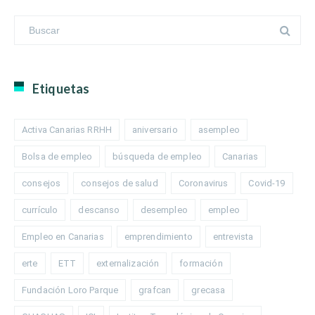
Etiquetas
Activa Canarias RRHH
aniversario
asempleo
Bolsa de empleo
búsqueda de empleo
Canarias
consejos
consejos de salud
Coronavirus
Covid-19
currículo
descanso
desempleo
empleo
Empleo en Canarias
emprendimiento
entrevista
erte
ETT
externalización
formación
Fundación Loro Parque
grafcan
grecasa