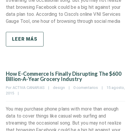
streaming the occasional song. But you may not realize
that browsing Facebook could be a big hit against your
data plan too. According to Cisco’s online VNI Services
Gauge Tool, one hour of browsing through social media
LEER MÁS
How E-Commerce Is Finally Disrupting The $600
Billion-A-Year Grocery Industry
Por 
ACTIVA CANARIAS
|
design
|
0 comentarios
|
15 agosto, 
2015    
|
You may purchase phone plans with more than enough
data to cover things like casual web surfing and
streaming the occasional song. But you may not realize
that browsing Facebook could be a big hit against your