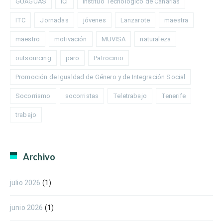
GUAGUAS
ICI
Instituo Tecnológico de Canarias
ITC
Jornadas
jóvenes
Lanzarote
maestra
maestro
motivación
MUVISA
naturaleza
outsourcing
paro
Patrocinio
Promoción de Igualdad de Género y de Integración Social
Socorrismo
socorristas
Teletrabajo
Tenerife
trabajo
Archivo
julio 2026
(1)
junio 2026
(1)