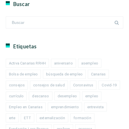
Buscar
Etiquetas
Activa Canarias RRHH
aniversario
asempleo
Bolsa de empleo
búsqueda de empleo
Canarias
consejos
consejos de salud
Coronavirus
Covid-19
currículo
descanso
desempleo
empleo
Empleo en Canarias
emprendimiento
entrevista
erte
ETT
externalización
formación
Fundación Loro Parque
grafcan
grecasa