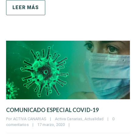
LEER MÁS
COMUNICADO ESPECIAL COVID-19
Por 
ACTIVA CANARIAS
|
Activa Canarias
, 
Actualidad
|
0 
comentarios
|
17 marzo, 2020    
|