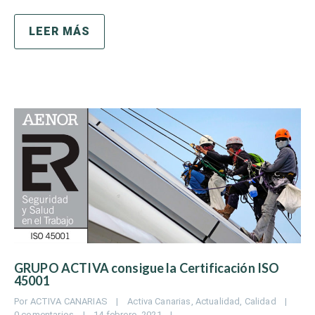
LEER MÁS
GRUPO ACTIVA consigue la Certificación ISO
45001
Por 
ACTIVA CANARIAS
|
Activa Canarias
, 
Actualidad
, 
Calidad
|
0 comentarios
|
14 febrero, 2021    
|