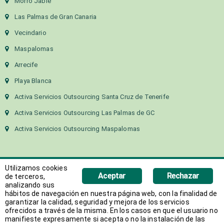
Morro Jable
Las Palmas de Gran Canaria
Vecindario
Maspalomas
Arrecife
Playa Blanca
Activa Servicios Outsourcing Santa Cruz de Tenerife
Activa Servicios Outsourcing Las Palmas de GC
Activa Servicios Outsourcing Maspalomas
Utilizamos cookies
Aceptar
Rechazar
de terceros,
analizando sus
hábitos de navegación en nuestra página web, con la finalidad de
Copyright 2018 Activa Canarias | Todos los derechos
garantizar la calidad, seguridad y mejora de los servicios
ofrecidos a través de la misma. En los casos en que el usuario no
reservados
manifieste expresamente si acepta o no la instalación de las
Web desarrollada por
AVANT