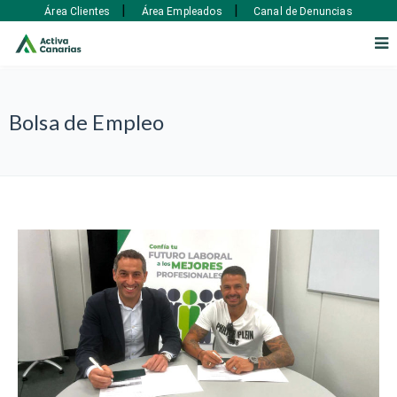
|
|
Área Clientes
Área Empleados
Canal de Denuncias
Bolsa de Empleo