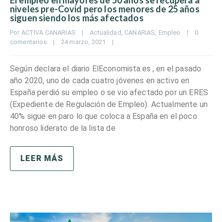
El empleo en mayores de 50 años se recupera a
niveles pre-Covid pero los menores de 25 años
siguen siendo los más afectados
Por 
ACTIVA CANARIAS
|
Actualidad
, 
CANARIAS
, 
Empleo
|
0 
comentarios
|
24 marzo, 2021    
|
Según declara el diario ElEconomista.es , en el pasado
año 2020, uno de cada cuatro jóvenes en activo en
España perdió su empleo o se vio afectado por un ERES
(Expediente de Regulación de Empleo). Actualmente un
40% sigue en paro lo que coloca a España en el poco
honroso liderato de la lista de
LEER MÁS