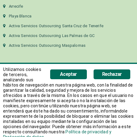
Arrecife
Playa Blanca
Activa Servicios Outsourcing Santa Cruz de Tenerife
Activa Servicios Outsourcing Las Palmas de GC
Activa Servicios Outsourcing Maspalomas
Utilizamos cookies
Aceptar
Rechazar
de terceros,
analizando sus
hábitos de navegación en nuestra página web, con la finalidad de
Copyright 2018 Activa Canarias | Todos los derechos
garantizar la calidad, seguridad y mejora de los servicios
ofrecidos a través de la misma. En los casos en que el usuario no
reservados
manifieste expresamente si acepta o no la instalación de las
Web desarrollada por
AVANT
cookies, pero continúe utilizando nuestra página web, se
entenderá que éste ha dado su consentimiento, informándole
expresamente de la posibilidad de bloquear o eliminar las cookies
instaladas en su equipo mediante la configuración de las
opciones del navegador. Puede obtener más información a este
respecto consultando nuestra
Política de privacidad y