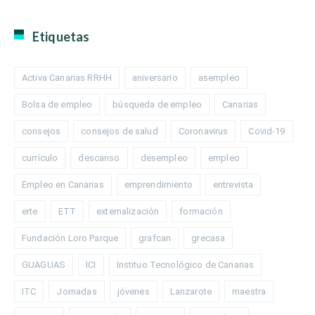
Etiquetas
Activa Canarias RRHH
aniversario
asempleo
Bolsa de empleo
búsqueda de empleo
Canarias
consejos
consejos de salud
Coronavirus
Covid-19
currículo
descanso
desempleo
empleo
Empleo en Canarias
emprendimiento
entrevista
erte
ETT
externalización
formación
Fundación Loro Parque
grafcan
grecasa
GUAGUAS
ICI
Instituo Tecnológico de Canarias
ITC
Jornadas
jóvenes
Lanzarote
maestra