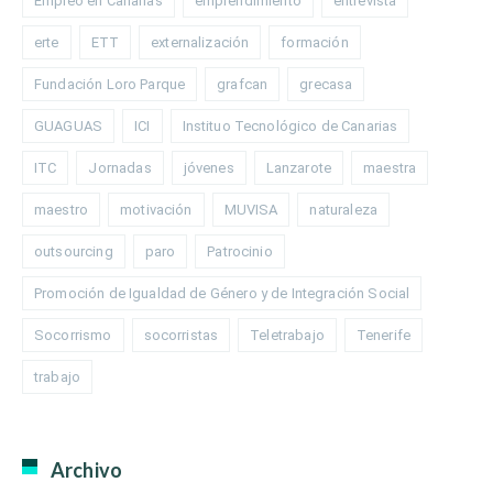
Empleo en Canarias
emprendimiento
entrevista
erte
ETT
externalización
formación
Fundación Loro Parque
grafcan
grecasa
GUAGUAS
ICI
Instituo Tecnológico de Canarias
ITC
Jornadas
jóvenes
Lanzarote
maestra
maestro
motivación
MUVISA
naturaleza
outsourcing
paro
Patrocinio
Promoción de Igualdad de Género y de Integración Social
Socorrismo
socorristas
Teletrabajo
Tenerife
trabajo
Archivo