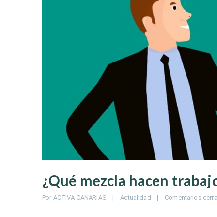
¿Qué mezcla hacen trabajo
Por 
ACTIVA CANARIAS
|
Actualidad
|
Comentarios cerr