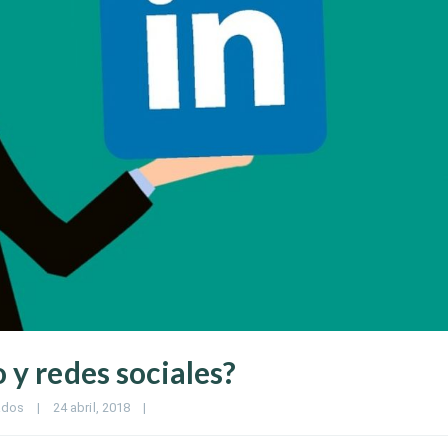
 y redes sociales?
ados
|
24 abril, 2018    
|