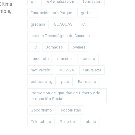
ETT
externalización
formación
última
tible,
Fundación Loro Parque
grafcan
grecasa
GUAGUAS
ICI
Instituo Tecnológico de Canarias
ITC
Jornadas
jóvenes
Lanzarote
maestra
maestro
motivación
MUVISA
naturaleza
outsourcing
paro
Patrocinio
Promoción de Igualdad de Género y de
Integración Social
Socorrismo
socorristas
Teletrabajo
Tenerife
trabajo