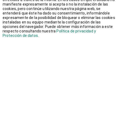
manifieste expresamente si acepta o no la instalación de las
septiembre 2018
(2)
cookies, pero continúe utilizando nuestra página web, se
entenderá que éste ha dado su consentimiento, informándole
expresamente de la posibilidad de bloquear o eliminar las cookies
agosto 2018
(1)
instaladas en su equipo mediante la configuración de las
opciones del navegador. Puede obtener más información a este
respecto consultando nuestra
Política de privacidad y
junio 2018
(1)
Protección de datos
.
mayo 2018
(1)
abril 2018
(1)
marzo 2018
(2)
febrero 2018
(3)
enero 2018
(2)
diciembre 2017
(1)