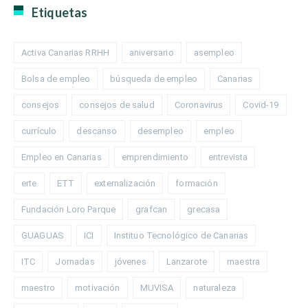
Etiquetas
Activa Canarias RRHH
aniversario
asempleo
Bolsa de empleo
búsqueda de empleo
Canarias
consejos
consejos de salud
Coronavirus
Covid-19
currículo
descanso
desempleo
empleo
Empleo en Canarias
emprendimiento
entrevista
erte
ETT
externalización
formación
Fundación Loro Parque
grafcan
grecasa
GUAGUAS
ICI
Instituo Tecnológico de Canarias
ITC
Jornadas
jóvenes
Lanzarote
maestra
maestro
motivación
MUVISA
naturaleza