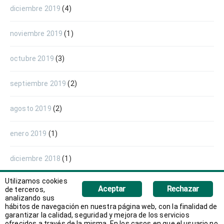
diciembre 2019
(4)
noviembre 2019
(1)
octubre 2019
(3)
septiembre 2019
(2)
agosto 2019
(2)
enero 2019
(1)
diciembre 2018
(1)
Utilizamos cookies
noviembre 2018
(3)
Aceptar
Rechazar
de terceros,
analizando sus
hábitos de navegación en nuestra página web, con la finalidad de
octubre 2018
(1)
garantizar la calidad, seguridad y mejora de los servicios
ofrecidos a través de la misma. En los casos en que el usuario no