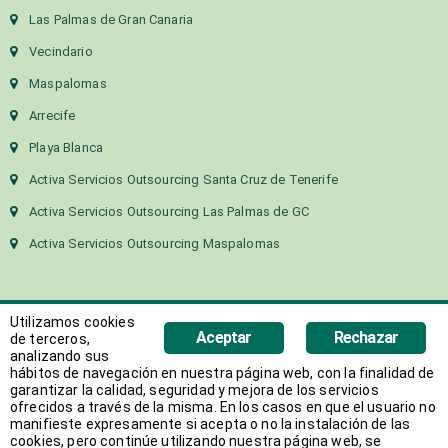
Las Palmas de Gran Canaria
Vecindario
Maspalomas
Arrecife
Playa Blanca
Activa Servicios Outsourcing Santa Cruz de Tenerife
Activa Servicios Outsourcing Las Palmas de GC
Activa Servicios Outsourcing Maspalomas
Utilizamos cookies
Aceptar
Rechazar
de terceros,
analizando sus
hábitos de navegación en nuestra página web, con la finalidad de
Copyright 2018 Activa Canarias | Todos los derechos
garantizar la calidad, seguridad y mejora de los servicios
ofrecidos a través de la misma. En los casos en que el usuario no
reservados
manifieste expresamente si acepta o no la instalación de las
Web desarrollada por
AVANT
cookies, pero continúe utilizando nuestra página web, se