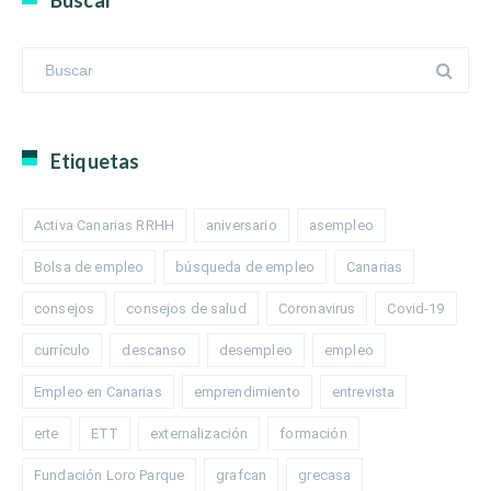
Buscar
Etiquetas
Activa Canarias RRHH
aniversario
asempleo
Bolsa de empleo
búsqueda de empleo
Canarias
consejos
consejos de salud
Coronavirus
Covid-19
currículo
descanso
desempleo
empleo
Empleo en Canarias
emprendimiento
entrevista
erte
ETT
externalización
formación
Fundación Loro Parque
grafcan
grecasa