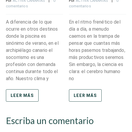
Por 
ACTIVA CANARIAS
    |    
0 
Por 
ACTIVA CANARIAS
    |    
0 
comentarios
comentarios
A diferencia de lo que
En el ritmo frenético del
ocurre en otros destinos
día a día, a menudo
donde la piscina es
caemos en la trampa de
sinónimo de verano, en el
pensar que cuantas más
archipiélago canario el
horas pasemos trabajando,
socorrismo es una
más productivos seremos.
profesión con demanda
Sin embargo, la ciencia es
continua durante todo el
clara: el cerebro humano
año. Nuestro clima y
no
LEER MÁS
LEER MÁS
Escriba un comentario