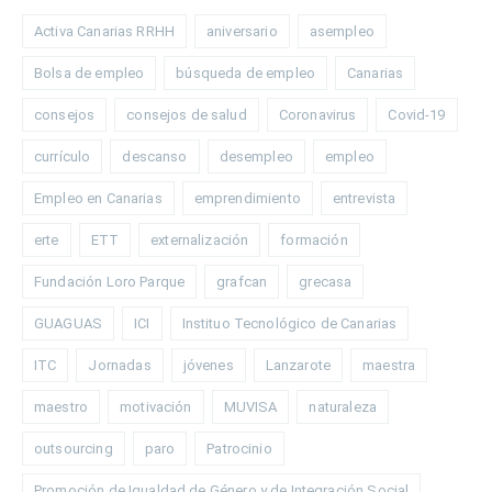
Activa Canarias RRHH
aniversario
asempleo
Bolsa de empleo
búsqueda de empleo
Canarias
consejos
consejos de salud
Coronavirus
Covid-19
currículo
descanso
desempleo
empleo
Empleo en Canarias
emprendimiento
entrevista
erte
ETT
externalización
formación
Fundación Loro Parque
grafcan
grecasa
GUAGUAS
ICI
Instituo Tecnológico de Canarias
ITC
Jornadas
jóvenes
Lanzarote
maestra
maestro
motivación
MUVISA
naturaleza
outsourcing
paro
Patrocinio
Promoción de Igualdad de Género y de Integración Social