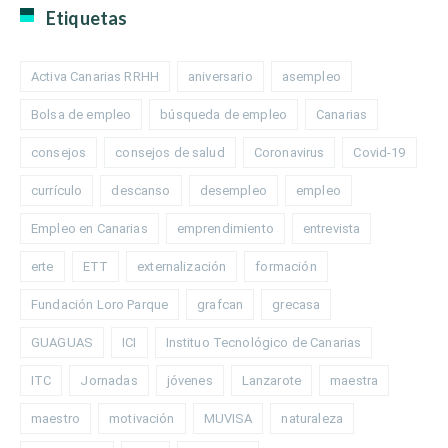
Etiquetas
Activa Canarias RRHH
aniversario
asempleo
Bolsa de empleo
búsqueda de empleo
Canarias
consejos
consejos de salud
Coronavirus
Covid-19
currículo
descanso
desempleo
empleo
Empleo en Canarias
emprendimiento
entrevista
erte
ETT
externalización
formación
Fundación Loro Parque
grafcan
grecasa
GUAGUAS
ICI
Instituo Tecnológico de Canarias
ITC
Jornadas
jóvenes
Lanzarote
maestra
maestro
motivación
MUVISA
naturaleza