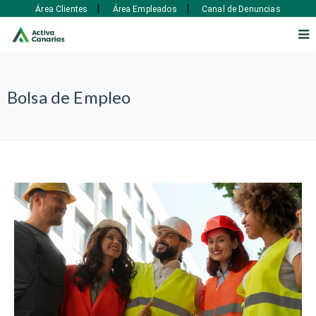
|
|
Área Clientes
Área Empleados
Canal de Denuncias
Bolsa de Empleo