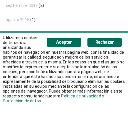
septiembre 2018
(2)
agosto 2018
(1)
junio 2018
(1)
Utilizamos cookies
Aceptar
Rechazar
de terceros,
analizando sus
mayo 2018
(1)
hábitos de navegación en nuestra página web, con la finalidad de
garantizar la calidad, seguridad y mejora de los servicios
ofrecidos a través de la misma. En los casos en que el usuario no
abril 2018
(1)
manifieste expresamente si acepta o no la instalación de las
cookies, pero continúe utilizando nuestra página web, se
entenderá que éste ha dado su consentimiento, informándole
marzo 2018
(2)
expresamente de la posibilidad de bloquear o eliminar las cookies
instaladas en su equipo mediante la configuración de las
opciones del navegador. Puede obtener más información a este
febrero 2018
(3)
respecto consultando nuestra
Política de privacidad y
Protección de datos
.
enero 2018
(2)
diciembre 2017
(1)