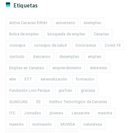
Etiquetas
Activa Canarias RRHH
aniversario
asempleo
Bolsa de empleo
búsqueda de empleo
Canarias
consejos
consejos de salud
Coronavirus
Covid-19
currículo
descanso
desempleo
empleo
Empleo en Canarias
emprendimiento
entrevista
erte
ETT
externalización
formación
Fundación Loro Parque
grafcan
grecasa
GUAGUAS
ICI
Instituo Tecnológico de Canarias
ITC
Jornadas
jóvenes
Lanzarote
maestra
maestro
motivación
MUVISA
naturaleza