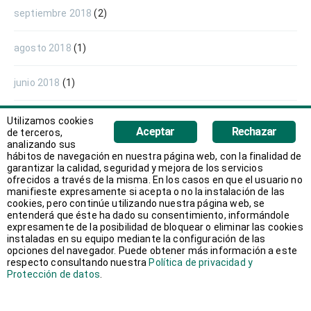
septiembre 2018
(2)
agosto 2018
(1)
junio 2018
(1)
mayo 2018
(1)
Utilizamos cookies
Aceptar
Rechazar
de terceros,
analizando sus
abril 2018
(1)
hábitos de navegación en nuestra página web, con la finalidad de
garantizar la calidad, seguridad y mejora de los servicios
ofrecidos a través de la misma. En los casos en que el usuario no
marzo 2018
(2)
manifieste expresamente si acepta o no la instalación de las
cookies, pero continúe utilizando nuestra página web, se
entenderá que éste ha dado su consentimiento, informándole
febrero 2018
(3)
expresamente de la posibilidad de bloquear o eliminar las cookies
instaladas en su equipo mediante la configuración de las
opciones del navegador. Puede obtener más información a este
enero 2018
(2)
respecto consultando nuestra
Política de privacidad y
Protección de datos
.
diciembre 2017
(1)