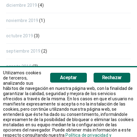
diciembre 2019
(4)
noviembre 2019
(1)
octubre 2019
(3)
septiembre 2019
(2)
agosto 2019
(2)
Utilizamos cookies
Aceptar
Rechazar
de terceros,
enero 2019
(1)
analizando sus
hábitos de navegación en nuestra página web, con la finalidad de
garantizar la calidad, seguridad y mejora de los servicios
diciembre 2018
(1)
ofrecidos a través de la misma. En los casos en que el usuario no
manifieste expresamente si acepta o no la instalación de las
cookies, pero continúe utilizando nuestra página web, se
noviembre 2018
(3)
entenderá que éste ha dado su consentimiento, informándole
expresamente de la posibilidad de bloquear o eliminar las cookies
instaladas en su equipo mediante la configuración de las
octubre 2018
(1)
opciones del navegador. Puede obtener más información a este
respecto consultando nuestra
Política de privacidad y