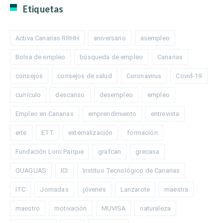
Etiquetas
Activa Canarias RRHH
aniversario
asempleo
Bolsa de empleo
búsqueda de empleo
Canarias
consejos
consejos de salud
Coronavirus
Covid-19
currículo
descanso
desempleo
empleo
Empleo en Canarias
emprendimiento
entrevista
erte
ETT
externalización
formación
Fundación Loro Parque
grafcan
grecasa
GUAGUAS
ICI
Instituo Tecnológico de Canarias
ITC
Jornadas
jóvenes
Lanzarote
maestra
maestro
motivación
MUVISA
naturaleza