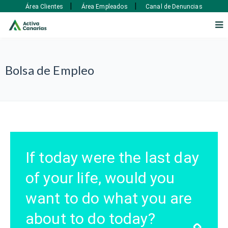
|
|
Área Clientes
Área Empleados
Canal de Denuncias
Bolsa de Empleo
If today were the last day
of your life, would you
want to do what you are
about to do today?