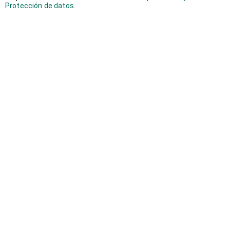
Protección de datos
.
septiembre 2018
(2)
agosto 2018
(1)
junio 2018
(1)
mayo 2018
(1)
abril 2018
(1)
marzo 2018
(2)
febrero 2018
(3)
enero 2018
(2)
diciembre 2017
(1)