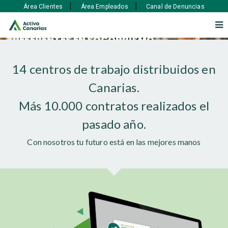
|
|
Área Clientes
Área Empleados
Canal de Denuncias
REFERENTES EN SOCORRISMO
PROFESIONAL EN CANARIAS
EXPERIENCIA - TITULACIÓN - CONTINUIDAD
14 centros de trabajo distribuidos en
Si necesitas un servicio de socorrismo
Canarias.
para tu complejo turístico, comunidad de
CONTACTE CON NOSOTROS
vecinos, instalación deportiva...etc.
Más 10.000 contratos realizados el
contáctanos
pasado año.
Con nosotros tu futuro está en las mejores manos