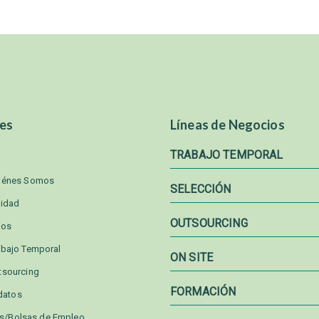
es
Líneas de Negocios
TRABAJO TEMPORAL
iénes Somos
SELECCIÓN
lidad
OUTSOURCING
ios
abajo Temporal
ON SITE
tsourcing
FORMACIÓN
datos
as/Bolsas de Empleo