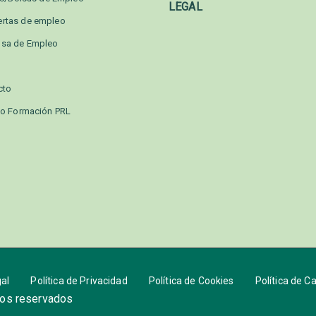
LEGAL
ertas de empleo
lsa de Empleo
cto
o Formación PRL
gal
Política de Privacidad
Política de Cookies
Política de C
hos reservados